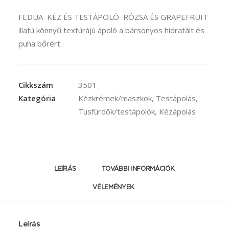
FEDUA KÉZ ÉS TESTÁPOLÓ RÓZSA ÉS GRAPEFRUIT
illatú könnyű textúrájú ápoló a bársonyos hidratált és
puha bőrért.
Cikkszám
3501
Kategória
Kézkrémek/maszkok
,
Testápolás
,
Tusfürdõk/testápolók
,
Kézápolás
LEÍRÁS
TOVÁBBI INFORMÁCIÓK
VÉLEMÉNYEK 
Leírás