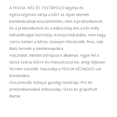
A FEDUA KÉZ ÉS TESTÁPOLÓ lágyítja és
egészségesen tartja a bőrt az olyan elemek
kombinációinak köszönhetően, mint a probiotikumok
és a prebiotikumok és a kókuszolaj ami a bőr mély
hidratáltságát biztosítja. Könnyű hidratálás, nem hagy
zsíros hatást a bőrön, könnyen felszívódik, friss, üde
illatú termék a mindennapokra.
Használat: Minden bőrtípusra alkalmas. Vigye fel a
tiszta száraz bőrre és masszírozza be, amíg teljesen
fel nem szívódik. Használja a FEDUA KÉZMOSÓ-val
kombinálva.
Összetevők: Könnyű gazdag textúrájú. Pro és
prebiotikumokkal, kókuszolaj, rózsa és grapefruit
illattal.