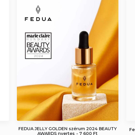
UTY
Fedua nappali kézkrém karamell
6 500 
Ft