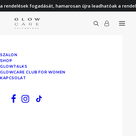
a rendelések fogadását, hamarosan újra leadhatóak a rendel
FEDUA rózsa és grapefruit kéz és testápoló
SZALON
Kezdőlap
FEDUA rózsa és grapefruit kéz és testápoló
SHOP
GLOWTALKS
GLOWCARE CLUB FOR WOMEN
KAPCSOLAT