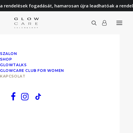
a rendelések fogadását, hamarosan újra leadhatóak a rendel
Elérhetőségek:
SZALON
SHOP
GLOWTALKS
1126 Budapest
GLOWCARE CLUB FOR WOMEN
Süss Nándor sétány 24.
KAPCSOLAT
MOM Lakópark
+36 70 283 5175
Nyitvatartás:
Hétfő – Péntek: 08.00 – 19.00